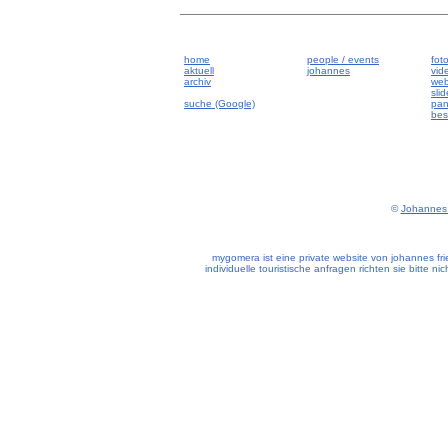
home
people / events
fot
aktuell
johannes
vid
archiv
we
sli
suche (Google)
pan
best
©
Johannes 
mygomera ist eine private website von johannes frie
individuelle touristische anfragen richten sie bitte n