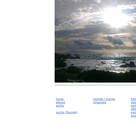
home
people / events
fot
aktuell
johannes
vid
archiv
we
sli
suche (Google)
pan
best