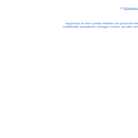
©
Johannes 
mygomera ist eine private website von johannes frie
individuelle touristische anfragen richten sie bitte n