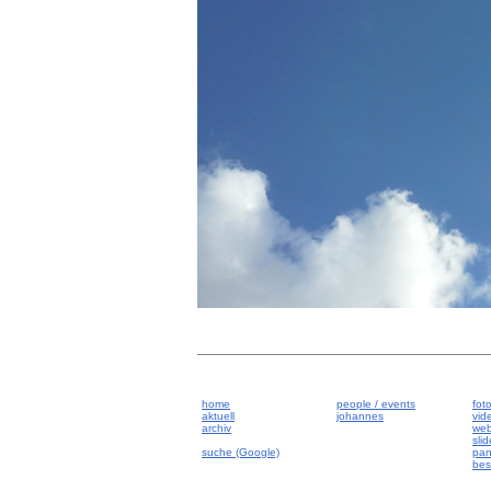
home
people / events
fot
aktuell
johannes
vid
archiv
we
sli
suche (Google)
pan
best