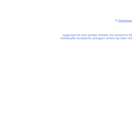
©
Johannes 
mygomera ist eine private website von johannes frie
individuelle touristische anfragen richten sie bitte n